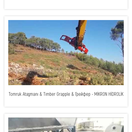
Tomruk Ataşmanı & Timber Grapple & Грейфер - MİKRON HİDROLİK