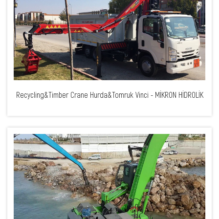
Recycling&Timber Crane Hurda&Tomruk Vinci - MİKRON HİDROLİK