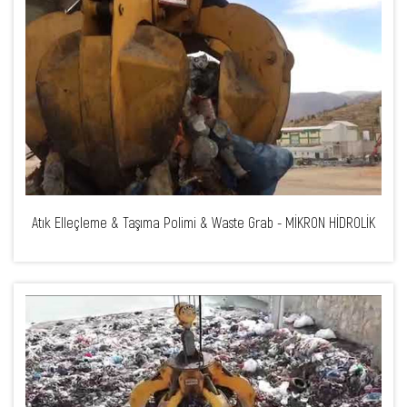
Atık Elleçleme & Taşıma Polimi & Waste Grab - MİKRON HİDROLİK