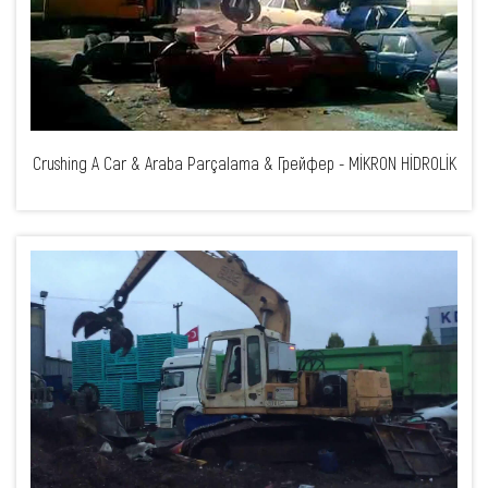
Crushing A Car & Araba Parçalama & Грейфер - MİKRON HİDROLİK