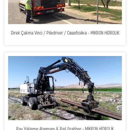
Direk Çakma Vinci / Piledriver / Сваебойка - MİKRON HİDROLİK
Ray Yükleme Ataşmanı & Rail Grabber - MİKRON HİDROLİK