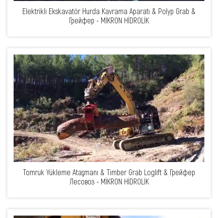
Elektrikli Ekskavatör Hurda Kavrama Aparatı & Polyp Grab &
Грейфер - MİKRON HİDROLİK
Tomruk Yükleme Ataşmanı & Timber Grab Loglift & Грейфер
Лесовоз - MİKRON HİDROLİK