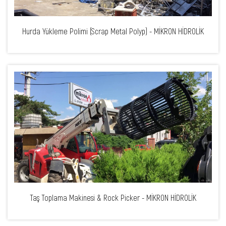
Hurda Yükleme Polimi (Scrap Metal Polyp) - MİKRON HİDROLİK
Taş Toplama Makinesi & Rock Picker - MİKRON HİDROLİK