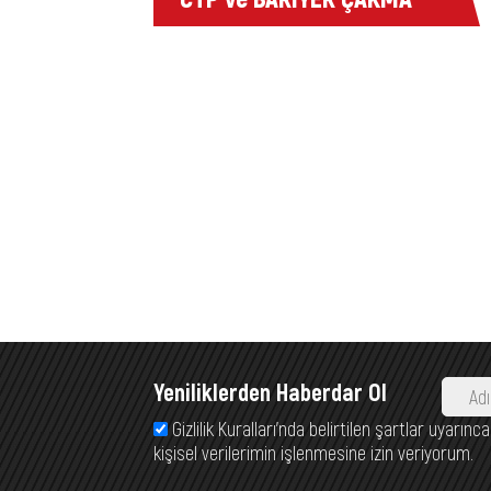
MAKİNESİ
Yeniliklerden Haberdar Ol
Gizlilik Kuralları’nda belirtilen şartlar uyarı
kişisel verilerimin işlenmesine izin veriyorum.