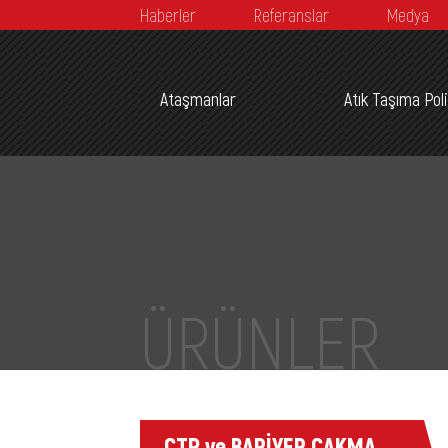
Haberler
Referanslar
Medya
Ataşmanlar
Atık Taşıma Pol
ÜRÜNLER
CTP ve BARİYER ÇAKMA