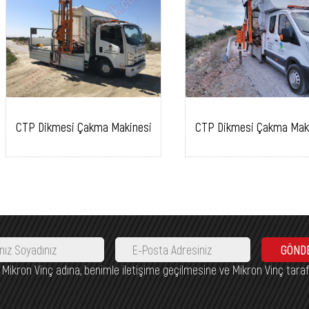
CTP Dikmesi Çakma Makinesi
CTP Dikmesi Çakma Mak
GÖND
nca Mikron Vinç adına, benimle iletişime geçilmesine ve Mikron Vinç tara