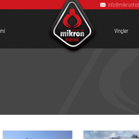
info@mikronhid
imi
Vinçler