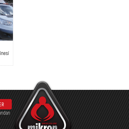
inesi
ER
fından