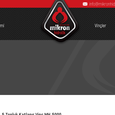
info@mikronhid
imi
Vinçler
5 Tonluk Katlanır Vinç MH-5000