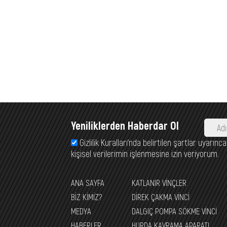
Yeniliklerden Haberdar Ol
Gizlilik Kuralları’nda belirtilen şartlar uyarı
kişisel verilerimin işlenmesine izin veriyorum.
ANA SAYFA
KATLANIR VİNÇLER
BİZ KİMİZ?
DİREK ÇAKMA VİNCİ
MEDYA
DALGIÇ POMPA SÖKME VİNCİ
HABERLER
HURDA KAVRAMA APARATI