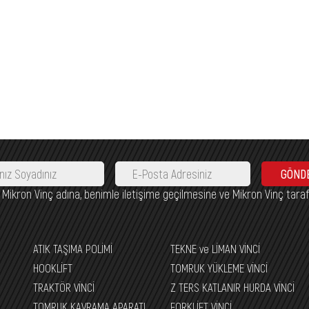
GÖND
nca Mikron Vinç adına, benimle iletişime geçilmesine ve Mikron Vinç tara
ATIK TAŞIMA POLİMİ
TEKNE ve LİMAN VİNCİ
HOOKLİFT
TOMRUK YÜKLEME VİNCİ
TRAKTÖR VİNCİ
Z TERS KATLANIR HURDA VİNCİ
TOMRUK KAVRAMA APARATI
FORKLİFT VİNCİ