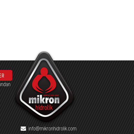
ER
fından
info@mikronhidrolik.com