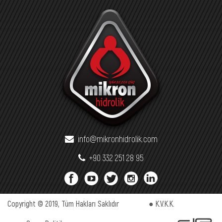
info@mikronhidrolik.com
+90 332 251 28 95
Copyright © 2019, Tüm Hakları Saklıdır
● K.V.K.K.