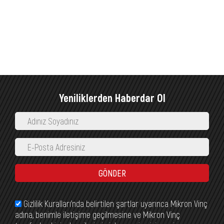
Yeniliklerden Haberdar Ol
GÖNDER
Gizlilik Kuralları’nda belirtilen şartlar uyarınca Mikron Vinç
adına, benimle iletişime geçilmesine ve Mikron Vinç