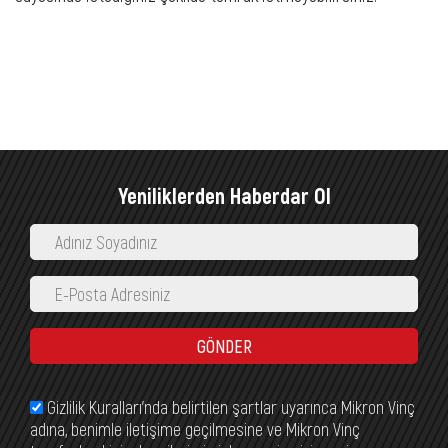
Yeniliklerden Haberdar Ol
GÖNDER
Gizlilik Kuralları’nda belirtilen şartlar uyarınca Mikron Vinç
adına, benimle iletişime geçilmesine ve Mikron Vinç