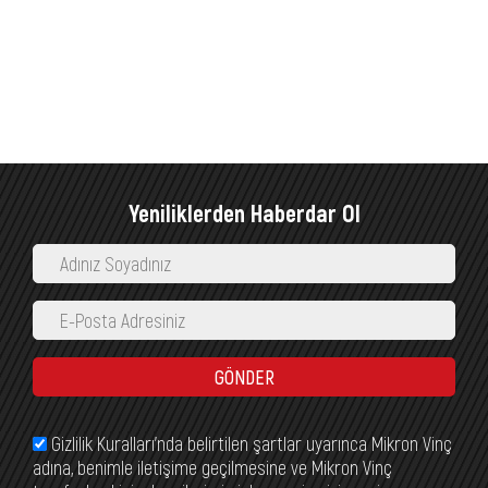
Yeniliklerden Haberdar Ol
GÖNDER
Gizlilik Kuralları’nda belirtilen şartlar uyarınca Mikron Vinç
adına, benimle iletişime geçilmesine ve Mikron Vinç