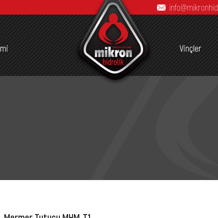
info@mikronhid
imi
Vinçler
Mermer Tutucu MHM-T1