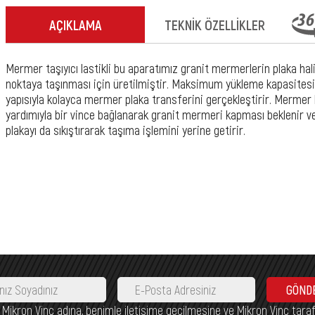
AÇIKLAMA
TEKNİK ÖZELLİKLER
Mermer taşıyıcı lastikli bu aparatımız granit mermerlerin plaka h
noktaya taşınması için üretilmiştir. Maksimum yükleme kapasitesi
yapısıyla kolayca mermer plaka transferini gerçekleştirir. Mermer
yardımıyla bir vince bağlanarak granit mermeri kapması beklenir v
plakayı da sıkıştırarak taşıma işlemini yerine getirir.
GÖND
nca Mikron Vinç adına, benimle iletişime geçilmesine ve Mikron Vinç tara