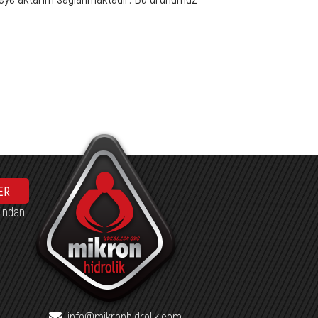
ER
fından
info@mikronhidrolik.com