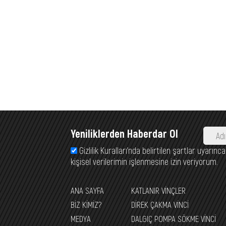
Yeniliklerden Haberdar Ol
Gizlilik Kuralları’nda belirtilen şartlar uyarı
kişisel verilerimin işlenmesine izin veriyorum.
ANA SAYFA
KATLANIR VİNÇLER
BİZ KİMİZ?
DİREK ÇAKMA VİNCİ
MEDYA
DALGIÇ POMPA SÖKME VİNCİ