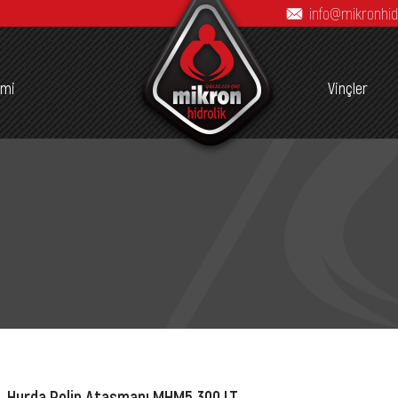
info@mikronhid
imi
Vinçler
Hurda Polip Ataşmanı MHM5 300 LT