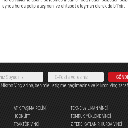
ayrıca hurda polip ataşmanı ve ahtapot ataşman olarak da bilinir.
GÖND
nca Mikron Vinç adına, benimle iletişime geçilmesine ve Mikron Vinç tara
ATIK TAŞIMA POLİMİ
TEKNE ve LİMAN VİNCİ
HOOKLİFT
TOMRUK YÜKLEME VİNCİ
TRAKTÖR VİNCİ
Z TERS KATLANIR HURDA VİNCİ