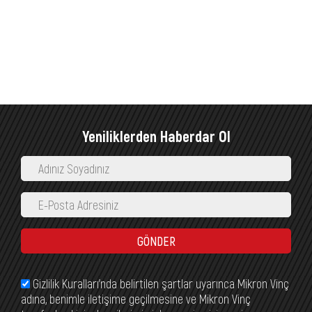
Yeniliklerden Haberdar Ol
GÖNDER
Gizlilik Kuralları’nda belirtilen şartlar uyarınca Mikron Vinç
adına, benimle iletişime geçilmesine ve Mikron Vinç