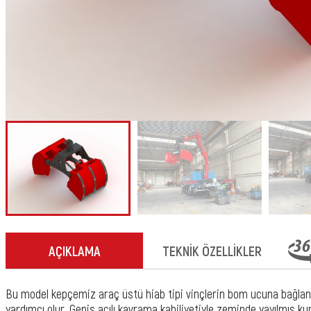
AÇIKLAMA
TEKNİK ÖZELLİKLER
Bu model kepçemiz araç üstü hiab tipi vinçlerin bom ucuna bağlan
yardımcı olur. Geniş açılı kavrama kabiliyetiyle zeminde yayılmış ku