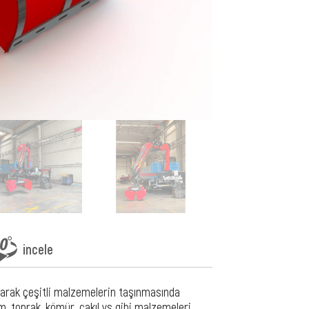
incele
arak çeşitli malzemelerin taşınmasında
m, toprak, kömür, çakıl vs gibi malzemeleri