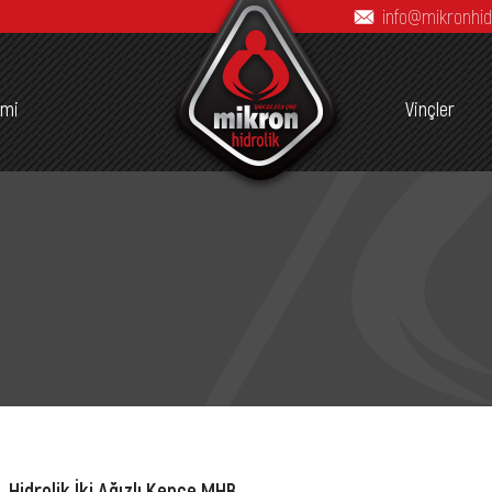
info@mikronhid
imi
Vinçler
Hidrolik İki Ağızlı Kepçe MHB