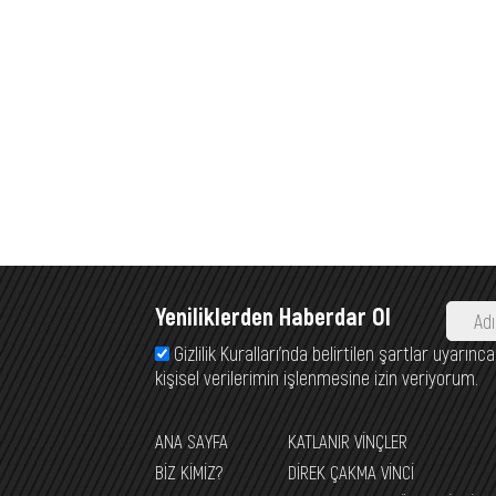
Yeniliklerden Haberdar Ol
Gizlilik Kuralları’nda belirtilen şartlar uyarı
kişisel verilerimin işlenmesine izin veriyorum.
ANA SAYFA
KATLANIR VİNÇLER
BİZ KİMİZ?
DİREK ÇAKMA VİNCİ