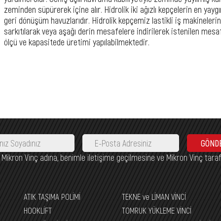
zeminden süpürerek içine alır. Hidrolik iki ağızlı kepçelerin en yaygı
geri dönüşüm havuzlarıdır. Hidrolik kepçemiz lastikli iş makineler
sarkıtılarak veya aşağı derin mesafelere indirilerek istenilen mes
ölçü ve kapasitede üretimi yapılabilmektedir.
GÖND
nca Mikron Vinç adına, benimle iletişime geçilmesine ve Mikron Vinç tara
ATIK TAŞIMA POLİMİ
TEKNE ve LİMAN VİNCİ
HOOKLİFT
TOMRUK YÜKLEME VİNCİ