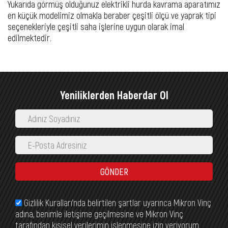
Yukarıda görmüş olduğunuz elektrikli hurda kavrama aparatımız
en küçük modelimiz olmakla beraber çeşitli ölçü ve yaprak tipi
seçenekleriyle çeşitli saha işlerine uygun olarak imal
edilmektedir.
Yeniliklerden Haberdar Ol
GÖNDER
Gizlilik Kuralları’nda belirtilen şartlar uyarınca Mikron Vinç
adına, benimle iletişime geçilmesine ve Mikron Vinç
tarafından kişisel verilerimin işlenmesine izin veriyorum.