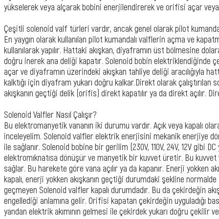
yükselerek veya alçarak bobini enerjilendirerek ve orifisi açar veya
Çeşitli solenoid valf türleri vardır, ancak genel olarak pilot kumandal
En yaygın olarak kullanılan pilot kumandalı valflerin açma ve kapat
kullanılarak yapılır. Hattaki akışkan, diyaframın üst bölmesine dolar
doğru inerek ana deliği kapatır. Solenoid bobin elektriklendiğinde 
açar ve diyaframın üzerindeki akışkan tahliye deliği aracılığıyla hatt
kalktığı için diyafram yukarı doğru kalkar.Direkt olarak çalıştırılan s
akışkanın geçtiği delik (orifis) direkt kapatılır ya da direkt açılır. Di
Solenoid Valfler Nasıl Çalışır?
Bu elektromanyetik vananın iki durumu vardır. Açık veya kapalı ola
inceleyelim. Solenoid valfler elektrik enerjisini mekanik enerjiye
ile sağlanır. Solenoid bobine bir gerilim (230V, 110V, 24V, 12V gibi DC
elektromıknatısa dönüşür ve manyetik bir kuvvet üretir. Bu kuvvet
sağlar. Bu harekete göre vana açılır ya da kapanır. Enerji yokken 
kapalı, enerji yokken akışkanın geçtiği durumdaki şekline normalde a
geçmeyen Solenoid valfler kapalı durumdadır. Bu da çekirdeğin ak
engellediği anlamına gelir. Orifisi kapatan çekirdeğin uyguladığı ba
yandan elektrik akımının gelmesi ile çekirdek yukarı doğru çekilir ve 