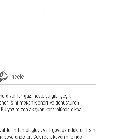
incele
d valfler gaz, hava, su gibi çeşitli
 enerjisini mekanik enerjiye dönüştüren
ır. Bu yazımızda akışkan kontrolünde sıkça
flerin temel işlevi, valf gövdesindeki orifisin
ir veya engeller. Çekirdek, kovanın içinde