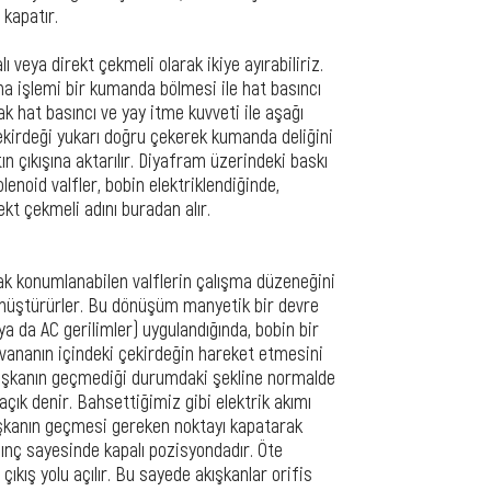
 kapatır.
ı veya direkt çekmeli olarak ikiye ayırabiliriz.
ma işlemi bir kumanda bölmesi ile hat basıncı
ak hat basıncı ve yay itme kuvveti ile aşağı
çekirdeği yukarı doğru çekerek kumanda deliğini
ın çıkışına aktarılır. Diyafram üzerindeki baskı
olenoid valfler, bobin elektriklendiğinde,
rekt çekmeli adını buradan alır.
rak konumlanabilen valflerin çalışma düzeneğini
 dönüştürürler. Bu dönüşüm manyetik bir devre
 ya da AC gerilimler) uygulandığında, bobin bir
 vananın içindeki çekirdeğin hareket etmesini
akışkanın geçmediği durumdaki şekline normalde
çık denir. Bahsettiğimiz gibi elektrik akımı
ışkanın geçmesi gereken noktayı kapatarak
sınç sayesinde kapalı pozisyondadır. Öte
çıkış yolu açılır. Bu sayede akışkanlar orifis