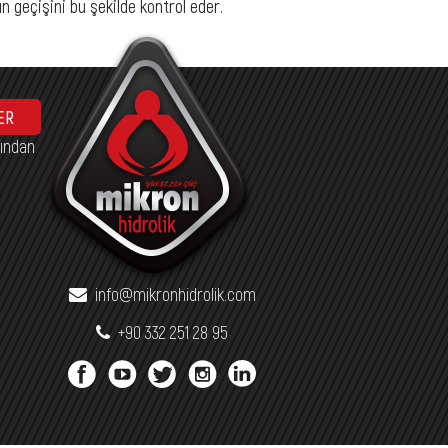
n geçişini bu şekilde kontrol eder.
ER
fından
info@mikronhidrolik.com
+90 332 251 28 95