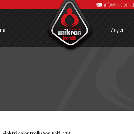
info@mikronhid
imi
Vinçler
Elektrik Kontrollü Yön Valfi 12V